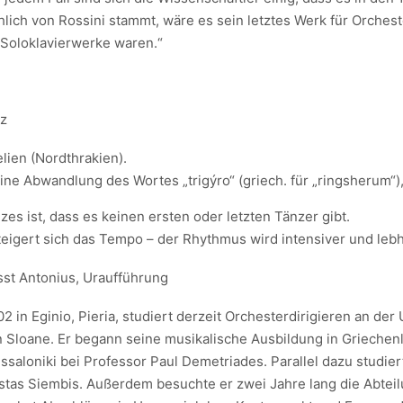
lich von Rossini stammt, wäre es sein letztes Werk für Orches
oloklavierwerke waren.“
nz
lien (Nordthrakien).
 eine Abwandlung des Wortes „trigýro“ (griech. für „ringsherum“
s ist, dass es keinen ersten oder letzten Tänzer gibt.
eigert sich das Tempo – der Rhythmus wird intensiver und lebh
sst Antonius, Uraufführung
 in Eginio, Pieria, studiert derzeit Orchesterdirigieren an der 
n Sloane. Er begann seine musikalische Ausbildung in Griechen
saloniki bei Professor Paul Demetriades. Parallel dazu studier
tas Siembis. Außerdem besuchte er zwei Jahre lang die Abteilu