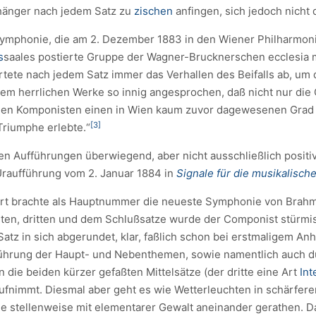
änger nach jedem Satz zu
zischen
anfingen, sich jedoch nicht
Symphonie, die am 2. Dezember 1883 in den Wiener Philharmoni
s
saales postierte Gruppe der Wagner-Brucknerschen ecclesia mi
tete nach jedem Satz immer das Verhallen des Beifalls ab, um
dem herrlichen Werke so innig angesprochen, daß nicht nur die 
den Komponisten einen in Wien kaum zuvor dagewesenen Grad 
[3]
Triumphe erlebte.“
n Aufführungen überwiegend, aber nicht ausschließlich positiv
 Uraufführung vom 2. Januar 1884 in
Signale für die musikalisch
rt brachte als Hauptnummer die neueste Symphonie von Brahm
n, dritten und dem Schlußsatze wurde der Componist stürmisc
 Satz in sich abgerundet, klar, faßlich schon bei erstmaligem A
ührung der Haupt- und Nebenthemen, sowie namentlich auch du
 die beiden kürzer gefaßten Mittelsätze (der dritte eine Art
In
ufnimmt. Diesmal aber geht es wie Wetterleuchten in schärfere
e stellenweise mit elementarer Gewalt aneinander gerathen. Da 