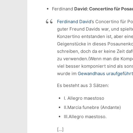
Ferdinand
David: Concertino für Pos
Ferdinand David
’s Concertino für 
guter Freund Davids war, und spiel
Konzertino entstanden ist, aber eine
Geigenstücke in dieses Posaunenko
schreiben, doch da er keine Zeit d
zu verwenden.(Wenn man die Komposit
viel besser komponiert sind als so
wurde im
Gewandhaus uraufgeführt
Es besteht aus 3 Sätzen:
I. Allegro maestoso
II.Marcia funebre (Andante)
III.Allegro maestoso.
[…]