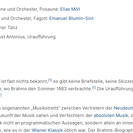
une und Orchester, Posaune:
Elias Möll
 und Orchester, Fagott:
Emanuel Blumin-Sint
cher Tanz
sst Antonius, Uraufführung
[1]
ist fast nichts bekannt,
es gibt keine Briefstelle, keine Skiz
[1]
n
, wo Brahms den Sommer 1883 verbrachte.
Die Uraufführung
1]
.
es sogenannten „Musikstreits“ zwischen Vertretern der
Neudeut
ukunft der Musik sahen und Verfechtern der
absoluten Musik
, 
ik nicht an programmatischen Aussagen, sondern allein an inne
 wie es in der
Wiener Klassik
üblich war. Der Brahms-Biograp