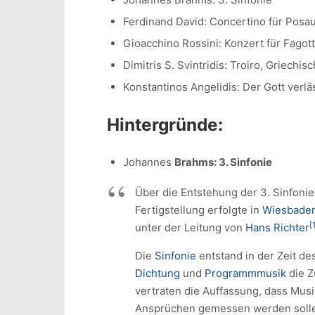
Ferdinand David: Concertino für Posa
Gioacchino Rossini: Konzert für Fagott
Dimitris S. Svintridis: Troiro, Griechis
Konstantinos Angelidis: Der Gott verlä
Hintergründe:
Johannes
Brahms: 3. Sinfonie
Über die Entstehung der 3. Sinfonie 
Fertigstellung erfolgte in
Wiesbade
[
unter der Leitung von
Hans Richter
Die
Sinfonie
entstand in der Zeit d
Dichtung
und
Programmmusik
die Z
vertraten die Auffassung, dass Mus
Ansprüchen gemessen werden solle,