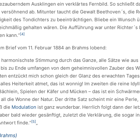
ezauberndem Ausklingen ein verklärtes Fernbild. So schließt da
versöhnend ab. Mitunter taucht die Gewalt Beethoven´s, die
igkeit des Tondichters zu beeinträchtigen. Bliebe ein Wunsch ü
eichmäßig gehalten wären. Die Aufführung war unter Richter´s 
[4]
en kann.“
im Brief vom 11. Februar 1884 an Brahms lobend:
e harmonischste Stimmung durch das Ganze, alle Sätze wie aus 
g bis zu Ende umfangen von dem geheimnisvollen Zauber des Wa
sten entzückt mich schon gleich der Glanz des erwachten Tages
 alles Heiterkeit atmet, das ist wonnig! Im zweiten die reine Id
 Bächlein, Spielen der Käfer und Mücken – das ist ein Schwärm
all die Wonne der Natur. Der dritte Satz scheint mir eine Perle, 
ß die
Modulation
ist ganz wunderbar. Herrlich folgt dann der le
ber bald wieder gesänftigt, zuletzt die Verklärung, die sogar 
[5]
Antwort finde.“
„
(Brahms)