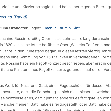
 Violine und Klavier arrangiert und bei seiner eigenen Beerdigu
ertino (David)
tt und Orchester
, Fagott:
Emanuel Blumin-Sint
chino Rossini dreißig Opern, also zehn Jahre lang durchschnit
is 1829, als seine letzte berühmte Oper „Wilhelm Tell“ entstand,
zig Jahre in den Ruhestand begab. In diesen letzten vierzig Jahr
 Lebens eine Sammlung von 150 Stücken in verschiedenen Forme
e, Rossini habe ein Fagottkonzert geschrieben, aber erst in d
riftliche Partitur eines Fagottkonzerts gefunden, auf deren Vor
as Werk für Nazareno Gatti, einen Fagottschüler, für dessen A
ti besuchte, doch die Forschung ist sich nicht sicher, in welch
ise skizzierte er es, damit jemand anderes es fertigstellen ko
. Manche meinen, Gatti habe es fertiggestellt, oder Gatti habe
jedem Fall sind sich die Wissenschaftler einig, dass es in den 