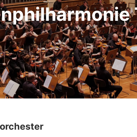
nphil­harmonie
eorchester