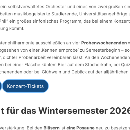
 ein selbstverwaltetes Orchester und eines von zwei großen s
arbeiten musikbegeisterte Studierende, Universitätsangehörig
il“ ein großes sinfonisches Programm, das bei einem Konzert 
hrung kommt.
tenphilharmonie ausschließlich an vier
Probenwochenenden
w
gesehen von einer ‚Kennenlernprobe‘ zu Semesterbeginn – soll
r, dichter Probenarbeit vereinbaren lässt. An den Wochenenden
n bei einer Flasche kühlem Bier auf dem Stocherkahn, bei Qui
henenden oder bei Glühwein und Gebäck auf der alljährlichen 
Konzert-Tickets
t für das Wintersemester 20
Verstärkung. Bei den
Bläsern
ist
eine Posaune
neu zu besetzen