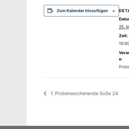
DET
Zum Kalender hinzufügen
Datu
25. 
Zeit:
10:00
Vera
e:
Prob
1. Probenwochenende SoSe 24