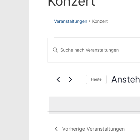
Konzert
Veranstaltungen
Konzert
Veranstaltungen
Veranstaltungen
Bitte
Suche
Schlüsselwort
und
eingeben.
Ansichten,
Suche
Anste
nach
Heute
Navigation
Veranstaltungen
Datum
Schlüsselwort.
wählen.
Vorherige
Veranstaltungen