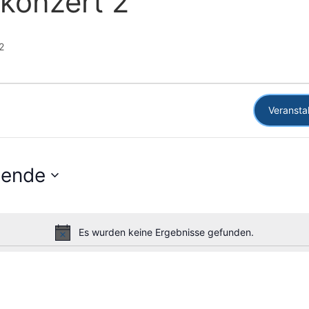
konzert 2
2
Veransta
hende
Es wurden keine Ergebnisse gefunden.
Hinweis