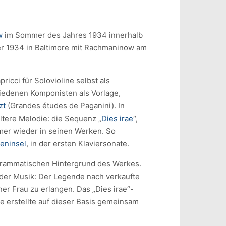
w
im Sommer des Jahres 1934 innerhalb
r 1934 in Baltimore mit Rachmaninow am
ricci für Solovioline selbst als
iedenen Komponisten als Vorlage,
zt
(Grandes études de Paganini). In
ltere Melodie: die Sequenz „
Dies irae
“,
er wieder in seinen Werken. So
teninsel
, in der ersten Klaviersonate.
grammatischen Hintergrund des Werkes.
der Musik: Der Legende nach verkaufte
er Frau zu erlangen. Das „Dies irae“-
e erstellte auf dieser Basis gemeinsam