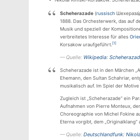
Scheherazade
(
russisch
Шехераза́
1888. Das Orchesterwerk, das auf d
Musik und speziell der Komposition
verbreitetes Interesse für alles
Orie
[1]
Korsakow uraufgeführt.
Quelle:
Wikipedia: Scheherazad
Scheherazade ist in den Märchen „A
Ehemann, den Sultan Schahriar, en
musikalisch auf. Im Spiel der Motiv
Zugleich ist „Scheherazade“ ein Par
Aufnahmen von Pierre Monteux, der a
Choreographie von Michel Fokine au
Eterna vorgibt, dem „Originalklang“ 
Quelle:
Deutschlandfunk: Nikola