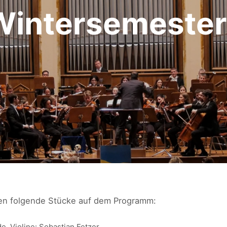
intersemeste
en folgende Stücke auf dem Programm:
, Violine: Sebastian Fetzer