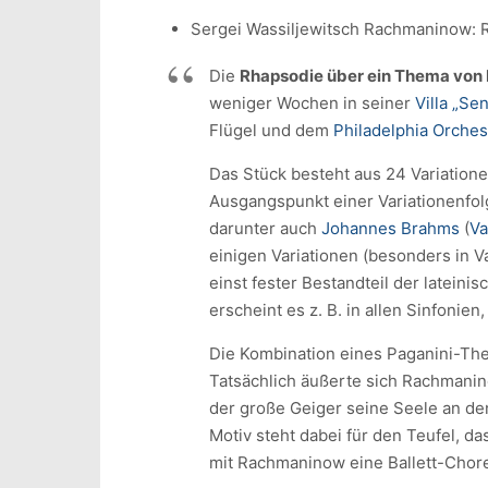
Sergei Wassiljewitsch Rachmaninow: R
Die
Rhapsodie über ein Thema von 
weniger Wochen in seiner
Villa „Se
Flügel und dem
Philadelphia Orches
Das Stück besteht aus 24 Variation
Ausgangspunkt einer Variationenfol
darunter auch
Johannes Brahms
(
Va
einigen Variationen (besonders in V
einst fester Bestandteil der lateini
erscheint es z. B. in allen Sinfonie
Die Kombination eines Paganini-Th
Tatsächlich äußerte sich Rachmanin
der große Geiger seine Seele an den
Motiv steht dabei für den Teufel, d
mit Rachmaninow eine Ballett-Chore