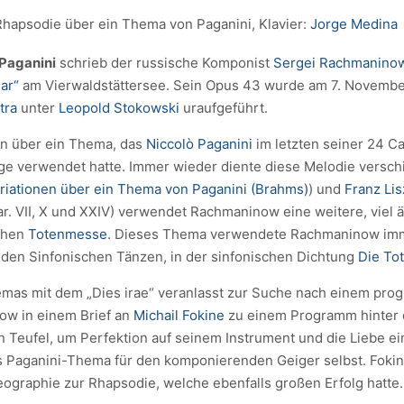
hapsodie über ein Thema von Paganini, Klavier:
Jorge Medina
Paganini
schrieb der russische Komponist
Sergei Rachmanino
nar“
am Vierwaldstättersee. Sein Opus 43 wurde am 7. Novembe
tra
unter
Leopold Stokowski
uraufgeführt.
en über ein Thema, das
Niccolò Paganini
im letzten seiner 24 Cap
ge verwendet hatte. Immer wieder diente diese Melodie versch
riationen über ein Thema von Paganini (Brahms)
) und
Franz Lis
ar. VII, X und XXIV) verwendet Rachmaninow eine weitere, viel ä
schen
Totenmesse
. Dieses Thema verwendete Rachmaninow imm
n, den Sinfonischen Tänzen, in der sinfonischen Dichtung
Die To
emas mit dem „Dies irae“ veranlasst zur Suche nach einem pro
ow in einem Brief an
Michail Fokine
zu einem Programm hinter 
 Teufel, um Perfektion auf seinem Instrument und die Liebe ein
as Paganini-Thema für den komponierenden Geiger selbst. Fokin
ographie zur Rhapsodie, welche ebenfalls großen Erfolg hatte.