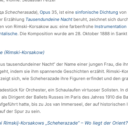
да
Schecherasada
),
Opus
35, ist eine
sinfonische Dichtung
von
er Erzählung
Tausendundeine Nacht
beruht, zeichnet sich durc
en von Rimski-Korsakow aus: eine farbenfrohe
Instrumentation
ntalische
. Die Komposition wurde am 28. Oktober 1888 in Sankt
e (Rimski-Korsakow)
us tausendundeiner Nacht“ der Name einer jungen Frau, die ih
tgeht, indem sie ihm spannende Geschichten erzählt. Rimski-K
e zeigt sich, wie Scheherazade ihre Figuren erfindet und den g
adestück für Orchester, ein Schaulaufen virtuoser Solisten. In
ls Dirigent der Ballets Russes im Paris des Jahres 1910 die Ba
fgeführt hatte, bis zu Jos van Immerseel, der auf historische
auf der Spur zu sein.
i Rimskij-Korsakows „Scheherazade“ – Wo liegt der Orient?