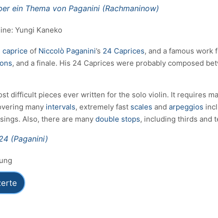
ber ein Thema von Paganini (Rachmaninow)
oline: Yungi Kaneko
l
caprice
of
Niccolò Paganini
’s
24 Caprices
, and a famous work 
ions
, and a finale. His 24 Caprices were probably composed bet
st difficult pieces ever written for the solo violin. It require
covering many
intervals
, extremely fast
scales
and
arpeggios
inc
ssings. Also, there are many
double stops
, including thirds and 
24 (Paganini)
rung
erte