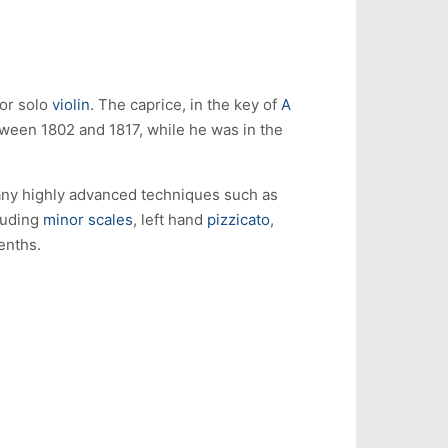
for solo
violin
. The caprice, in the key of
A
ween 1802 and 1817, while he was in the
s many highly advanced techniques such as
luding
minor scales
, left hand
pizzicato
,
tenths.