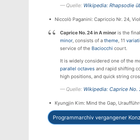
Quelle:
Wikipedia: Rhapsodie ü
Niccolò Paganini: Capriccio Nr. 24, Vi
Caprice No. 24 in A minor
is the fina
minor
, consists of a
theme
, 11
variat
service of the
Baciocchi
court.
It is widely considered one of the mo
parallel octaves
and rapid shifting 
high positions, and quick string cro
Quelle:
Wikipedia: Caprice No. 
Kyungjin Kim: Mind the Gap, Urauffüh
Programmarchiv vergangener Konz