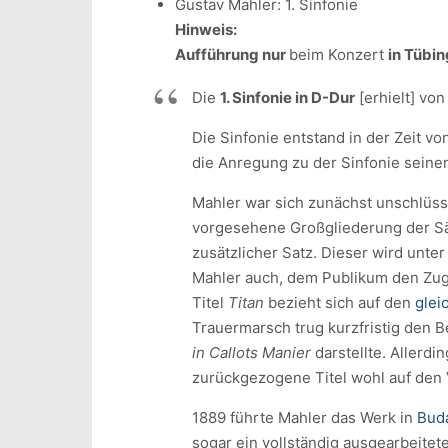
Gustav Mahler: 1. Sinfonie
Hinweis:
Aufführung nur
beim Konzert
in Tübi
Die
1. Sinfonie in D-Dur
[erhielt] vo
Die Sinfonie entstand in der Zeit v
die Anregung zu der Sinfonie seine
Mahler war sich zunächst unschlüss
vorgesehene Großgliederung der Sätz
zusätzlicher Satz. Dieser wird unt
Mahler auch, dem Publikum den Zuga
Titel
Titan
bezieht sich auf den
gle
Trauermarsch trug kurzfristig den
in Callots Manier
darstellte. Allerdi
zurückgezogene Titel wohl auf den
1889 führte Mahler das Werk in
Bud
sogar ein vollständig ausgearbeitet