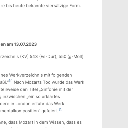
hre bis heute bekannte viersätzige Form.
gen am 13.07.2023
eichnis (KV) 543 (Es-Dur), 550 (g-Moll)
genes Werkverzeichnis mit folgenden
[1]
aßi.“
Nach Mozarts Tod wurde das Werk
eilweise den Titel „Sinfonie mit der
g inzwischen „ein so erklärtes
ondere in London erfuhr das Werk
[1]
umentalkomposition“ gefeiert.
nne, dass Mozart in dem Wissen, dass es