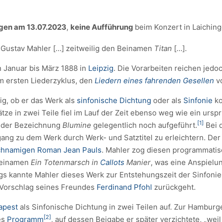
ngen am 13.07.2023
,
keine Aufführung
beim Konzert in Laichin
n Gustav Mahler […] zeitweilig den Beinamen
Titan
[…].
on Januar bis März 1888 in
Leipzig
. Die Vorarbeiten reichen jedo
m ersten Liederzyklus, den
Liedern eines fahrenden Gesellen
v
ig, ob er das Werk als
sinfonische Dichtung
oder als
Sinfonie
ko
e in zwei Teile fiel im Lauf der Zeit ebenso weg wie ein urspr
[1]
er der Bezeichnung
Blumine
gelegentlich noch aufgeführt.
Bei 
ng zu dem Werk durch Werk- und Satztitel zu erleichtern. De
ichnamigen Roman
Jean Pauls
. Mahler zog diesen programmati
 Beinamen
Ein Totenmarsch in
Callots
Manier
, was eine Anspielu
ngs kannte Mahler dieses Werk zur Entstehungszeit der Sinfonie 
 Vorschlag seines Freundes
Ferdinand Pfohl
zurückgeht.
apest
als Sinfonische Dichtung in zwei Teilen auf. Zur Hambur
[2]
es
Programm
, auf dessen Beigabe er später verzichtete, „weil