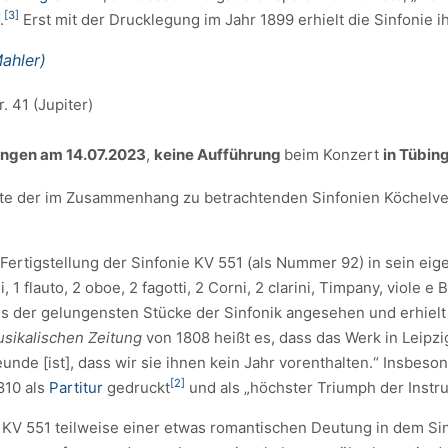
[3]
.
Erst mit der Drucklegung im Jahr 1899 erhielt die Sinfonie i
Mahler)
 41 (Jupiter)
hingen
am 14.07.2023
,
keine Aufführung
beim Konzert
in Tübin
te der im Zusammenhang zu betrachtenden Sinfonien Köchelverz
Fertigstellung der Sinfonie KV 551 (als Nummer 92) in sein ei
, 1 flauto, 2 oboe, 2 fagotti, 2 Corni, 2 clarini, Timpany, viole e B
es der gelungensten Stücke der Sinfonik angesehen und erhielt t
sikalischen Zeitung
von 1808 heißt es, dass das Werk in Leipzi
eunde [ist], dass wir sie ihnen kein Jahr vorenthalten.“ Insbes
[2]
810 als
Partitur
gedruckt
und als „höchster Triumph der Instr
ag KV 551 teilweise einer etwas romantischen Deutung in dem Si