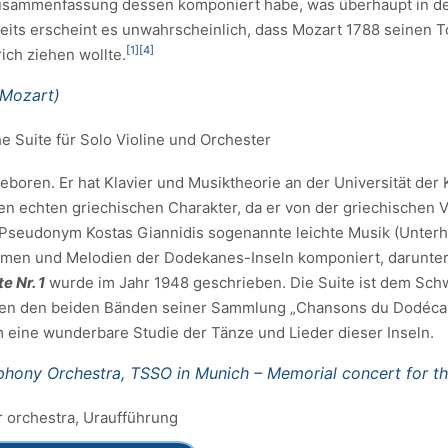
 Zusammenfassung dessen komponiert habe, was überhaupt in der
its erscheint es unwahrscheinlich, dass Mozart 1788 seinen 
[1]
[4]
ich ziehen wollte.
(Mozart)
e Suite für Solo Violine und Orchester
 geboren. Er hat Klavier und Musiktheorie an der Universität der 
n echten griechischen Charakter, da er von der griechischen Vo
 Pseudonym Kostas Giannidis sogenannte leichte Musik (Unterha
hmen und Melodien der Dodekanes-Inseln komponiert, darunter
 Nr. 1
wurde im Jahr 1948 geschrieben. Die Suite ist dem Sch
en den beiden Bänden seiner Sammlung „Chansons du Dodécan
 eine wunderbare Studie der Tänze und Lieder dieser Inseln.
phony Orchestra, TSSO in Munich – Memorial concert for t
r orchestra, Uraufführung