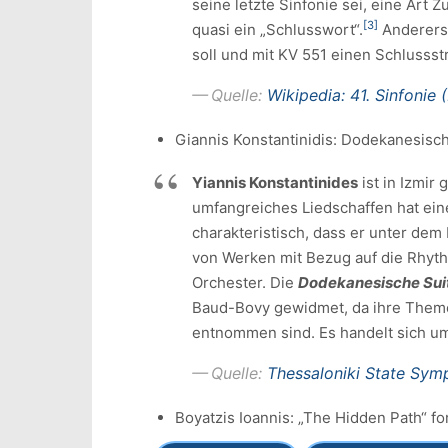
seine letzte Sinfonie sei, eine Art
[3]
quasi ein „Schlusswort“.
Andererse
soll und mit KV 551 einen Schlussstr
Quelle:
Wikipedia: 41. Sinfonie 
Giannis Konstantinidis: Dodekanesisch
Yiannis Konstantinides
ist in Izmir
umfangreiches Liedschaffen hat eine
charakteristisch, dass er unter dem
von Werken mit Bezug auf die Rhyt
Orchester. Die
Dodekanesische Suite
Baud-Bovy gewidmet, da ihre Them
entnommen sind. Es handelt sich um
Quelle:
Thessaloniki State Sym
Boyatzis Ioannis: „The Hidden Path“ fo