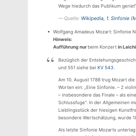
Wege hiedurch das Publikum geriet“
Quelle:
Wikipedia, 1. Sinfonie (
Wolfgang Amadeus Mozart: Sinfonie Nr.
Hinweis:
Aufführung nur
beim Konzert
in Laic
Bezüglich der Entstehungsgeschich
und 551 siehe bei
KV 543
.
Am 10. August 1788 trug Mozart die 
Worten ein: „Eine Sinfonie. – 2 violini
– insbesondere das Finale – als ein
Schlussfuge“. In der
Allgemeinen mu
Lieblingsstück der hiesigen Kunstfr
besondere Wertschätzung, wurde 1
Als letzte Sinfonie Mozarts unterl